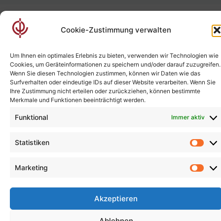
Meta
Cookie-Zustimmung verwalten
Anmelden
Um Ihnen ein optimales Erlebnis zu bieten, verwenden wir Technologien wie
Cookies, um Geräteinformationen zu speichern und/oder darauf zuzugreifen.
Eintrags-Feed
Wenn Sie diesen Technologien zustimmen, können wir Daten wie das
Surfverhalten oder eindeutige IDs auf dieser Website verarbeiten. Wenn Sie
Kommentar-Feed
Ihre Zustimmung nicht erteilen oder zurückziehen, können bestimmte
Merkmale und Funktionen beeinträchtigt werden.
WordPress.org
Funktional
Immer aktiv
Statistiken
Stat
DATENSCHUTZERKLÄRUNG
IMPRESSUM
Marketing
Cookie-Richtlinie (EU)
Mar
© 2026 Dr.med. Thomas Bergner
• Erstellt mit
GeneratePress
Akzeptieren
Ablehnen