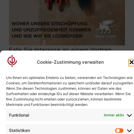
Falls Sie Interesse an einem Vortrag
haben, oder wenn Sie aus anderen
Cookie-Zustimmung verwalten
Gründen Kontakt mit mir suchen, sind
Sie herzlich dazu aufgefordert.
Um Ihnen ein optimales Erlebnis zu bieten, verwenden wir Technologien wie
Cookies, um Geräteinformationen zu speichern und/oder darauf zuzugreifen.
Wenn Sie diesen Technologien zustimmen, können wir Daten wie das
Surfverhalten oder eindeutige IDs auf dieser Website verarbeiten. Wenn Sie
Ihre Zustimmung nicht erteilen oder zurückziehen, können bestimmte
Merkmale und Funktionen beeinträchtigt werden.
Funktional
Immer aktiv
DATENSCHUTZERKLÄRUNG
IMPRESSUM
Cookie-Richtlinie (EU)
Statistiken
Stat