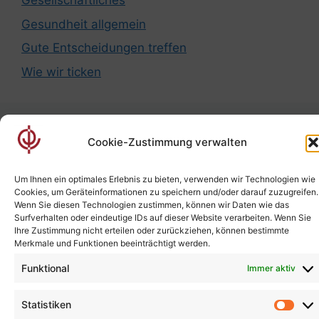
Gesellschaftliches
Gesundheit allgemein
Gute Entscheidungen treffen
Wie wir ticken
Cookie-Zustimmung verwalten
Meta
Um Ihnen ein optimales Erlebnis zu bieten, verwenden wir Technologien wie
Anmelden
Cookies, um Geräteinformationen zu speichern und/oder darauf zuzugreifen.
Wenn Sie diesen Technologien zustimmen, können wir Daten wie das
Eintrags-Feed
Surfverhalten oder eindeutige IDs auf dieser Website verarbeiten. Wenn Sie
Ihre Zustimmung nicht erteilen oder zurückziehen, können bestimmte
Kommentar-Feed
Merkmale und Funktionen beeinträchtigt werden.
WordPress.org
Funktional
Immer aktiv
Statistiken
Stat